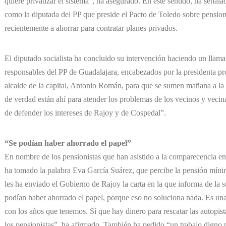
quiere privatizar el sistema”, ha asegurado. En este sentido, ha señal
como la diputada del PP que preside el Pacto de Toledo sobre pension
recientemente a ahorrar para contratar planes privados.
El diputado socialista ha concluido su intervención haciendo un lla
responsables del PP de Guadalajara, encabezados por la presidenta pr
alcalde de la capital, Antonio Román, para que se sumen mañana a la
de verdad están ahí para atender los problemas de los vecinos y vecina
de defender los intereses de Rajoy y de Cospedal”.
“Se podían haber ahorrado el papel”
En nombre de los pensionistas que han asistido a la comparecencia e
ha tomado la palabra Eva García Suárez, que percibe la pensión míni
les ha enviado el Gobierno de Rajoy la carta en la que informa de la 
podían haber ahorrado el papel, porque eso no soluciona nada. Es una 
con los años que tenemos. Sí que hay dinero para rescatar las autopist
los pensionistas”, ha afirmado. También ha pedido “un trabajo digno 