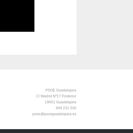
PSOE Guadalajara
C/ Madrid Nº17 Posterior
19001 Guadalajara
949 231 030
psoe@psoeguadalajara.es