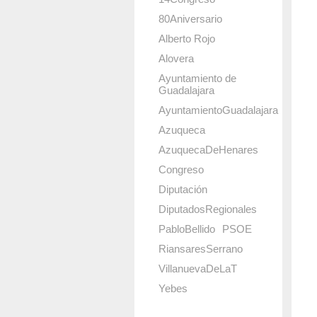
80Aniversario
Alberto Rojo
Alovera
Ayuntamiento de
Guadalajara
AyuntamientoGuadalajara
Azuqueca
AzuquecaDeHenares
Congreso
Diputación
DiputadosRegionales
PabloBellido
PSOE
RiansaresSerrano
VillanuevaDeLaT
Yebes