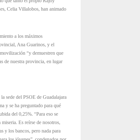
ado que tanto el propio Rajoy
es, Celia Villalobos, han animado
mamiento a los máximos
ovincial, Ana Guarinos, y el
 movilización “y demuestren que
s de nuestra provincia, en lugar
n la sede del PSOE de Guadalajara
ma y se ha preguntado para qué
subida del 0,25%. “Para eso se
miseria. Es reírse de nosotros,
as y los bancos, pero nada para
para los jóvenes”, condenados por