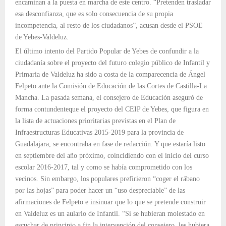
encaminan a la puesta en marcha de este centro. “Pretenden trasladar
esa desconfianza, que es solo consecuencia de su propia
incompetencia, al resto de los ciudadanos”, acusan desde el PSOE
de Yebes-Valdeluz.
El último intento del Partido Popular de Yebes de confundir a la
ciudadanía sobre el proyecto del futuro colegio público de Infantil y
Primaria de Valdeluz ha sido a costa de la comparecencia de Ángel
Felpeto ante la Comisión de Educación de las Cortes de Castilla-La
Mancha. La pasada semana, el consejero de Educación aseguró de
forma contundenteque el proyecto del CEIP de Yebes, que figura en
la lista de actuaciones prioritarias previstas en el Plan de
Infraestructuras Educativas 2015-2019 para la provincia de
Guadalajara, se encontraba en fase de redacción. Y que estaría listo
en septiembre del año próximo, coincidiendo con el inicio del curso
escolar 2016-2017, tal y como se había comprometido con los
vecinos. Sin embargo, los populares prefirieron “coger el rábano
por las hojas” para poder hacer un “uso despreciable” de las
afirmaciones de Felpeto e insinuar que lo que se pretende construir
en Valdeluz es un aulario de Infantil. “Si se hubieran molestado en
escuchar de principio a fin la intervención del consejero, les hubiera