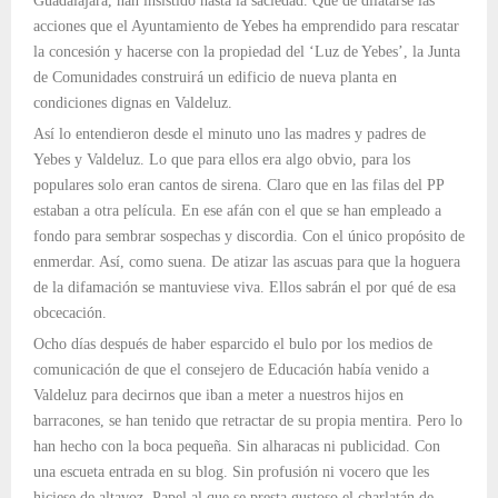
Guadalajara, han insistido hasta la saciedad. Que de dilatarse las
acciones que el Ayuntamiento de Yebes ha emprendido para rescatar
la concesión y hacerse con la propiedad del ‘Luz de Yebes’, la Junta
de Comunidades construirá un edificio de nueva planta en
condiciones dignas en Valdeluz.
Así lo entendieron desde el minuto uno las madres y padres de
Yebes y Valdeluz. Lo que para ellos era algo obvio, para los
populares solo eran cantos de sirena. Claro que en las filas del PP
estaban a otra película. En ese afán con el que se han empleado a
fondo para sembrar sospechas y discordia. Con el único propósito de
enmerdar. Así, como suena. De atizar las ascuas para que la hoguera
de la difamación se mantuviese viva. Ellos sabrán el por qué de esa
obcecación.
Ocho días después de haber esparcido el bulo por los medios de
comunicación de que el consejero de Educación había venido a
Valdeluz para decirnos que iban a meter a nuestros hijos en
barracones, se han tenido que retractar de su propia mentira. Pero lo
han hecho con la boca pequeña. Sin alharacas ni publicidad. Con
una escueta entrada en su blog. Sin profusión ni vocero que les
hiciese de altavoz. Papel al que se presta gustoso el charlatán de