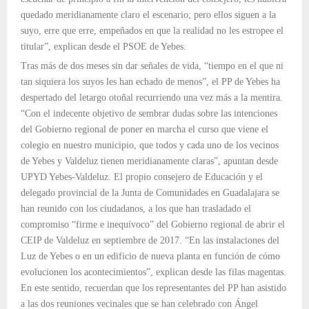
quedado meridianamente claro el escenario; pero ellos siguen a la
suyo, erre que erre, empeñados en que la realidad no les estropee el
titular”, explican desde el PSOE de Yebes.
Tras más de dos meses sin dar señales de vida, “tiempo en el que ni
tan siquiera los suyos les han echado de menos”, el PP de Yebes ha
despertado del letargo otoñal recurriendo una vez más a la mentira.
“Con el indecente objetivo de sembrar dudas sobre las intenciones
del Gobierno regional de poner en marcha el curso que viene el
colegio en nuestro municipio, que todos y cada uno de los vecinos
de Yebes y Valdeluz tienen meridianamente claras”, apuntan desde
UPYD Yebes-Valdeluz. El propio consejero de Educación y el
delegado provincial de la Junta de Comunidades en Guadalajara se
han reunido con los ciudadanos, a los que han trasladado el
compromiso “firme e inequívoco” del Gobierno regional de abrir el
CEIP de Valdeluz en septiembre de 2017. “En las instalaciones del
Luz de Yebes o en un edificio de nueva planta en función de cómo
evolucionen los acontecimientos”, explican desde las filas magentas.
En este sentido, recuerdan que los representantes del PP han asistido
a las dos reuniones vecinales que se han celebrado con Ángel