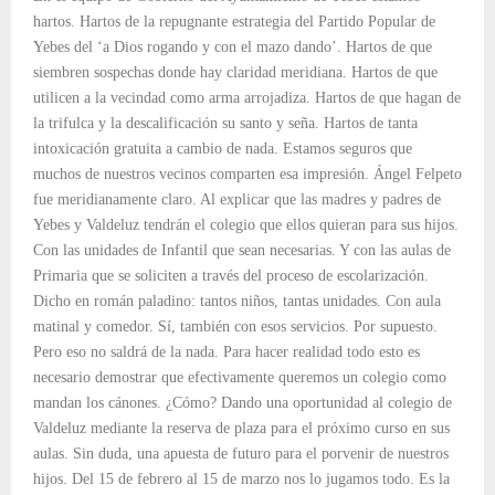
hartos. Hartos de la repugnante estrategia del Partido Popular de
Yebes del ‘a Dios rogando y con el mazo dando’. Hartos de que
siembren sospechas donde hay claridad meridiana. Hartos de que
utilicen a la vecindad como arma arrojadiza. Hartos de que hagan de
la trifulca y la descalificación su santo y seña. Hartos de tanta
intoxicación gratuita a cambio de nada. Estamos seguros que
muchos de nuestros vecinos comparten esa impresión. Ángel Felpeto
fue meridianamente claro. Al explicar que las madres y padres de
Yebes y Valdeluz tendrán el colegio que ellos quieran para sus hijos.
Con las unidades de Infantil que sean necesarias. Y con las aulas de
Primaria que se soliciten a través del proceso de escolarización.
Dicho en román paladino: tantos niños, tantas unidades. Con aula
matinal y comedor. Sí, también con esos servicios. Por supuesto.
Pero eso no saldrá de la nada. Para hacer realidad todo esto es
necesario demostrar que efectivamente queremos un colegio como
mandan los cánones. ¿Cómo? Dando una oportunidad al colegio de
Valdeluz mediante la reserva de plaza para el próximo curso en sus
aulas. Sin duda, una apuesta de futuro para el porvenir de nuestros
hijos. Del 15 de febrero al 15 de marzo nos lo jugamos todo. Es la