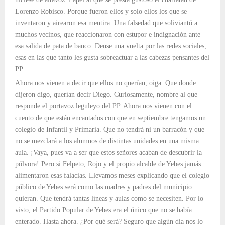
Lorenzo Robisco. Porque fueron ellos y solo ellos los que se
inventaron y airearon esa mentira. Una falsedad que soliviantó a
muchos vecinos, que reaccionaron con estupor e indignación ante
esa salida de pata de banco. Dense una vuelta por las redes sociales,
esas en las que tanto les gusta sobreactuar a las cabezas pensantes del
PP.
Ahora nos vienen a decir que ellos no querían, oiga. Que donde
dijeron digo, querían decir Diego. Curiosamente, nombre al que
responde el portavoz leguleyo del PP. Ahora nos vienen con el
cuento de que están encantados con que en septiembre tengamos un
colegio de Infantil y Primaria. Que no tendrá ni un barracón y que
no se mezclará a los alumnos de distintas unidades en una misma
aula. ¡Vaya, pues va a ser que estos señores acaban de descubrir la
pólvora! Pero si Felpeto, Rojo y el propio alcalde de Yebes jamás
alimentaron esas falacias. Llevamos meses explicando que el colegio
público de Yebes será como las madres y padres del municipio
quieran. Que tendrá tantas líneas y aulas como se necesiten. Por lo
visto, el Partido Popular de Yebes era el único que no se había
enterado. Hasta ahora. ¿Por qué será? Seguro que algún día nos lo