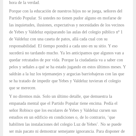
hora de la verdad.
Porque con la educación de nuestros hijos no se juega, señores del
Partido Popular. Si ustedes no tienen pudor alguno en mofarse de
las inquietudes, ilusiones, expectativas y necesidades de los vecinos
de Yebes y Valdeluz equiparando las aulas del colegio público nº 1
de Valdeluz con una caseta de patos, allá cada cual con su
responsabilidad. El tiempo pondrá a cada uno en su sitio. Y eso
sucederá no tardando mucho. Ya les anticipamos que algunos van a
quedar retratados de por vida. Porque la ciudadanía va a saber con
pelos y señales a qué se ha estado jugando en estos últimos meses. Y
saldrán a la luz los tejemanejes y argucias barriobajeras con las que
se ha tratado de impedir que Yebes y Valdeluz tuvieran el colegio
que se merecen.
Y no diremos más. Solo un último detalle, que demuestra la
empanada mental que el Partido Popular tiene encima. Pedía el
señor Robisco que los escolares de Yebes y Valdeluz cursen sus
estudios en un edificio en condiciones o, de lo contrario, ‘que
habiliten las instalaciones del colegio Luz de Yebes’. No se puede
ser más pacato ni demostrar semejante ignorancia. Para disponer de