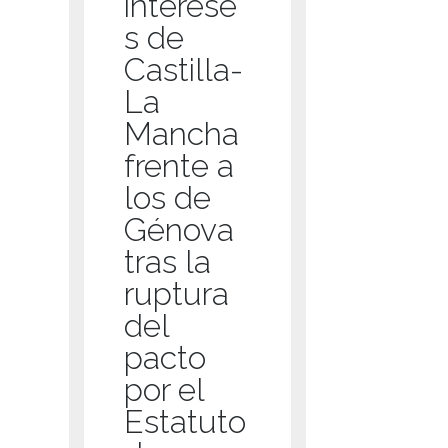
interese
s de
Castilla-
La
Mancha
frente a
los de
Génova
tras la
ruptura
del
pacto
por el
Estatuto