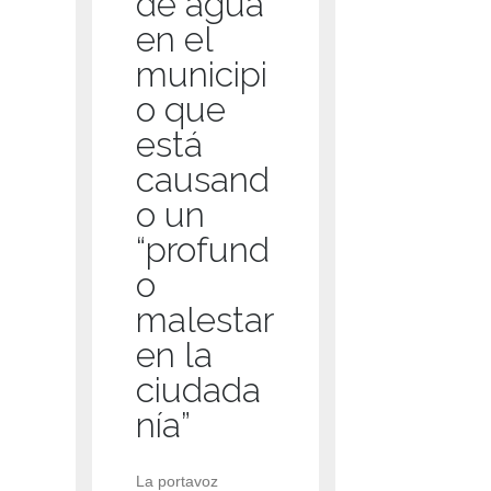
de agua
en el
municipi
o que
está
causand
o un
“profund
o
malestar
en la
ciudada
nía”
La portavoz