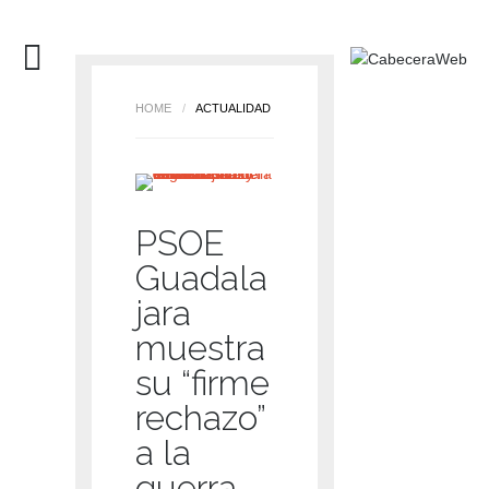
HOME
/
ACTUALIDAD
PSOE
Guadala
jara
muestra
su “firme
rechazo”
a la
guerra