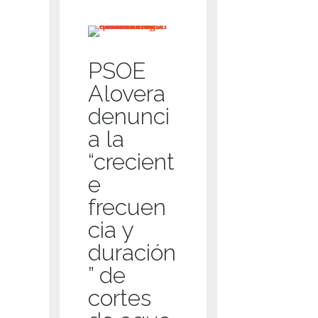
PSOE
Alovera
denunci
a la
“crecient
e
frecuen
cia y
duración
” de
cortes