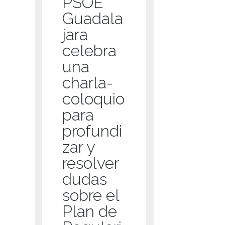
PSOE
Guadala
jara
celebra
una
charla-
coloquio
para
profundi
zar y
resolver
dudas
sobre el
Plan de