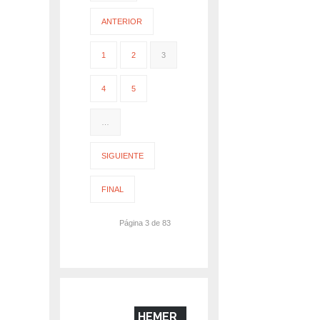
ANTERIOR
1
2
3
4
5
…
SIGUIENTE
FINAL
Página 3 de 83
HEMER