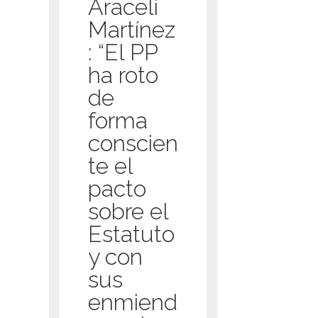
Araceli
Martínez
: “El PP
ha roto
de
forma
conscien
te el
pacto
sobre el
Estatuto
y con
sus
enmiend