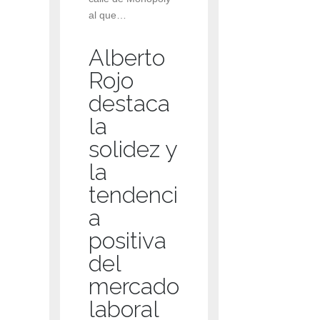
al que…
Alberto
Rojo
destaca
la
solidez y
la
tendenci
a
positiva
del
mercado
laboral