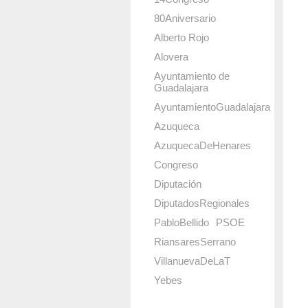
80Aniversario
Alberto Rojo
Alovera
Ayuntamiento de
Guadalajara
AyuntamientoGuadalajara
Azuqueca
AzuquecaDeHenares
Congreso
Diputación
DiputadosRegionales
PabloBellido
PSOE
RiansaresSerrano
VillanuevaDeLaT
Yebes