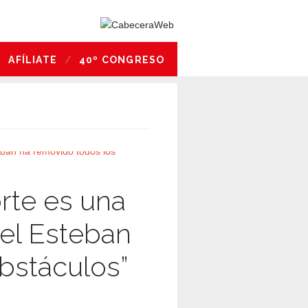
AFÍLIATE
40º CONGRESO
orte es una
ael Esteban
bstáculos”