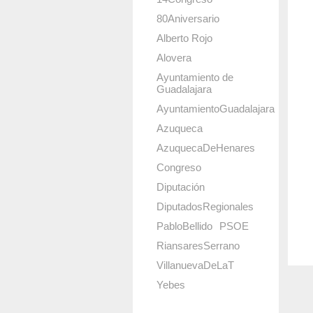
80Aniversario
Alberto Rojo
Alovera
Ayuntamiento de
Guadalajara
AyuntamientoGuadalajara
Azuqueca
AzuquecaDeHenares
Congreso
Diputación
DiputadosRegionales
PabloBellido
PSOE
RiansaresSerrano
VillanuevaDeLaT
Yebes