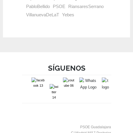
PabloBellido
PSOE
RiansaresSerrano
VillanuevaDeLaT
Yebes
SÍGUENOS
PSOE Guadalajara