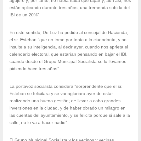
agujero y; por tanto, no había nada que tapar y; aún así, nos
están aplicando durante tres años, una tremenda subida del
IBI de un 20%”
En este sentido, De Luz ha pedido al concejal de Hacienda,
el sr. Esteban “que no tome por tonta a la ciudadanía, y no
insulte a su inteligencia, al decir ayer, cuando nos aprieta el
calendario electoral, que estarían pensando en bajar el IBI,
cuando desde el Grupo Municipal Socialista se lo llevamos
pidiendo hace tres años”.
La portavoz socialista considera “sorprendente que el sr.
Esteban se felicitara y se vanagloriara ayer de estar
realizando una buena gestión; de llevar a cabo grandes
inversiones en la ciudad, y de haber obrado un milagro en
las cuentas del ayuntamiento, y se felicita porque si sale a la
calle, no lo va a hacer nadie”.
El Grupo Municipal Socialista y los vecinos y vecinas